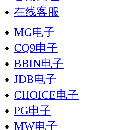
在线客服
MG电子
CQ9电子
BBIN电子
JDB电子
CHOICE电子
PG电子
MW电子